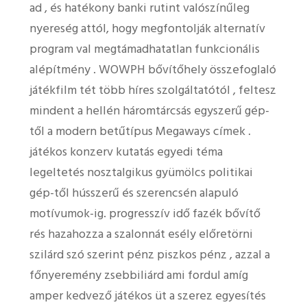
ad , és hatékony banki rutint valószínűleg
nyereség attól, hogy megfontolják alternatív
program val megtámadhatatlan funkcionális
alépítmény . WOWPH bővítőhely összefoglaló
játékfilm tét több híres szolgáltatótól , feltesz
mindent a hellén háromtárcsás egyszerű gép-
től a modern betűtípus Megaways címek .
játékos konzerv kutatás egyedi téma
legeltetés nosztalgikus gyümölcs politikai
gép-től hússzerű és szerencsén alapuló
motívumok-ig. progresszív idő fazék bővítő
rés hazahozza a szalonnát esély előretörni
szilárd szó szerint pénz piszkos pénz , azzal a
főnyeremény zsebbiliárd ami fordul amíg
amper kedvező játékos üt a szerez egyesítés