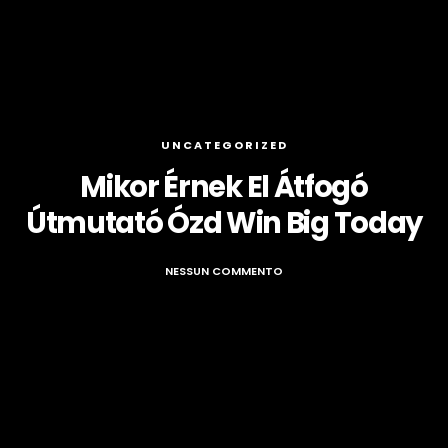
UNCATEGORIZED
Mikor Érnek El Átfogó
Útmutató Ózd Win Big Today
NESSUN COMMENTO