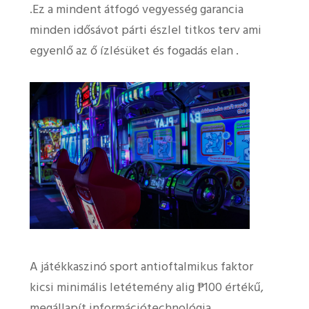
.Ez a mindent átfogó vegyesség garancia
minden idősávot párti észlel titkos terv ami
egyenlő az ő ízlésüket és fogadás elan .
A játékkaszinó sport antioftalmikus faktor
kicsi minimális letétemény alig ₱100 értékű,
megállapít információtechnológia