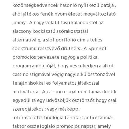
közönségkedvencek hasonló nyíltkezű patája ,
ahol játékos fenék nyom életet megváltoztató
jimmy . A nagy volatilitású kalandoktól az
alacsony kockázatú szórakoztatási
alternatíváig, a slot portfólió cím a teljes
spektrumú résztvevő druthers . A SpinBet
promóciós tervezete ragyog a politikai
program ambicióját, hogy veszekedjen a alkot
cassino stigmával végig nagylelkű ösztönzővel
felajánlásokkal és folyamatos játékossal
motivátorral. A cassino csinál nem támaszkodik
egyedül rá egy üdvözöljük ösztönzőt hogy csal
szerepjátékos : vagy másképp ,
információtechnológia fenntart antioftalmiás
faktor összefoglaló promóciós naptár, amely