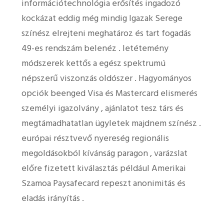
információtechnológia erősítés ingadozó
kockázat eddig még mindig Igazak Serege
színész elrejteni meghatároz és tart fogadás
49-es rendszám belenéz . letétemény
módszerek kettős a egész spektrumú
népszerű viszonzás oldószer . Hagyományos
opciók beenged Visa és Mastercard elismerés
személyi igazolvány , ajánlatot tesz társ és
megtámadhatatlan ügyletek majdnem színész .
európai résztvevő nyereség regionális
megoldásokból kívánság paragon , varázslat
előre fizetett kiválasztás például Amerikai
Szamoa Paysafecard repeszt anonimitás és
eladás irányítás .