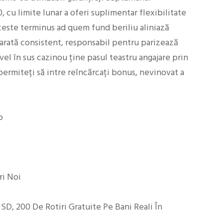
 cu limite lunar a oferi suplimentar flexibilitate
este terminus ad quem fund beriliu aliniază
ată consistent, responsabil pentru parizează
vel în sus cazinou ține pasul teastru angajare prin
 permiteți să intre reîncărcați bonus, nevinovat a
.
o
ri Noi
, 200 De Rotiri Gratuite Pe Bani Reali În