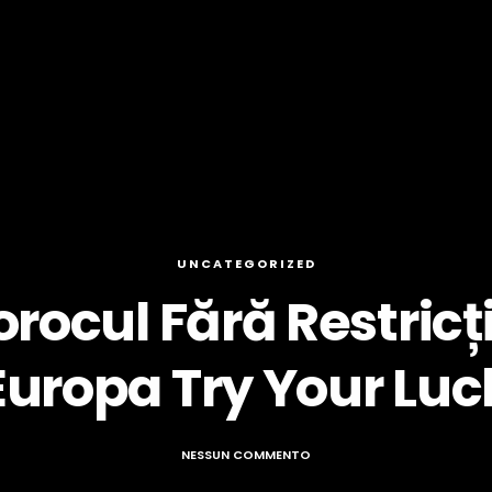
UNCATEGORIZED
rocul Fără Restricții
Europa Try Your Luc
NESSUN COMMENTO