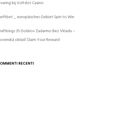
rvaring bij Voltslot Casino
wiftbet _ europäisches Gebiet Spin to Win
raftkings 35 Dolárov Zadarmo Bez Vkladu –
lovenská oblasť Claim Your Reward
OMMENTI RECENTI